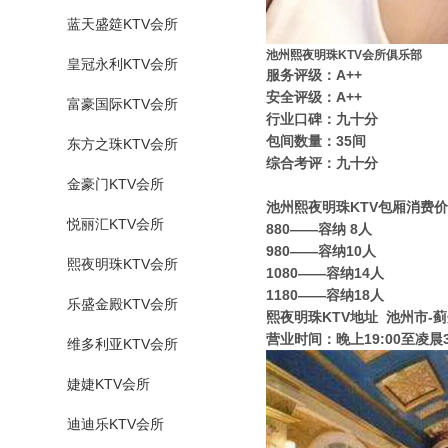
蓝天盛筵KTV会所
池州熙夜明珠KTV会所俱乐部
皇冠永利KTV会所
服务评级：A++
安全评级：A++
富豪国际KTV会所
行业口碑：九十分
包间数量：35间
东方之珠KTV会所
综合考评：九十分
金豪门KTV会所
池州熙夜明珠KTV包厢消费
悦丽汇KTV会所
880——容纳 8人
980——容纳10人
熙夜明珠KTV会所
1080——容纳14人
1180——容纳18人
乐盛金殿KTV会所
熙夜明珠KTV地址 池州市-
营业时间：晚上19:00至凌晨3
维多利亚KTV会所
婕婕KTV会所
迪迪乐KTV会所