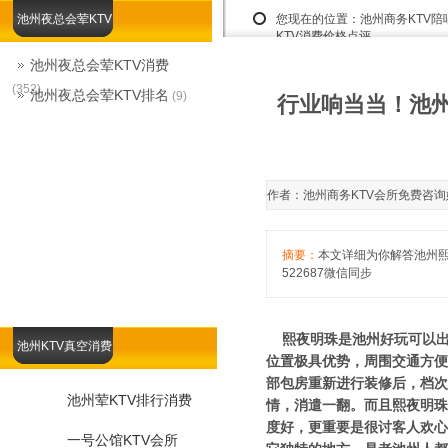
池州夜总会荤KTV
您现在的位置：
池州商务KTV
KTV消费价格点评
池州夜总会荤KTV消费
(352)
池州夜总会荤KTV排名
(9)
行业响当当！池州
作者：池州商务KTV会所免费咨询娱乐总
摘要：
本文详细为你解答池州熙
522687微信同步
熙夜明珠是池州好玩可以出台
池州KTV真空消费
位置极具优势，周围交通方便
部包房重新进行装修后，档次
池州荤KTV排行消费
情，消遣一翻。而且熙夜明珠
度好，更重要是很讨客人欢心
一号公馆KTV会所