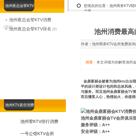
池州夜总会荤KTV
您现在的位置：
池州商务KTV
点评
池州夜总会荤KTV消费
(352)
池州夜总会荤KTV排名
(9)
池州消费最高
作者：池州商务KTV会所免费咨询娱乐总
摘要：
本文详细为你解答池州金
金鼎富丽会被誉为池州ktv出台
平的设计师设计包间和总体风格，
与服务。而且池州金鼎富丽会TV
而且懂客人心，热情如火，你值得
池州KTV真空消费
池州金鼎富丽会TV会所俱乐
池州荤KTV排行消费
服务评级：A++
安全评级：A++
一号公馆KTV会所