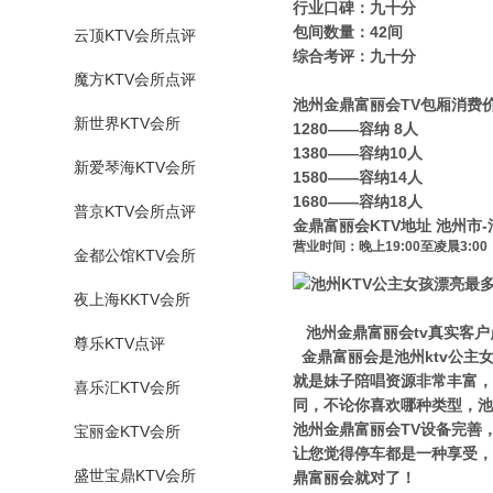
行业口碑：九十分
包间数量：42间
云顶KTV会所点评
综合考评：九十分
魔方KTV会所点评
池州金鼎富丽会TV包厢消费
新世界KTV会所
1280——容纳 8人
1380——容纳10人
新爱琴海KTV会所
1580——容纳14人
1680——容纳18人
普京KTV会所点评
金鼎富丽会KTV地址 池州市-
营业时间：晚上19:00至凌晨3:00
金都公馆KTV会所
夜上海KKTV会所
池州金鼎富丽会tv真实客户
尊乐KTV点评
金鼎富丽会是池州ktv公主
就是妹子陪唱资源非常丰富，
喜乐汇KTV会所
同，不论你喜欢哪种类型，池
池州金鼎富丽会TV设备完善
宝丽金KTV会所
让您觉得停车都是一种享受，
盛世宝鼎KTV会所
鼎富丽会就对了！